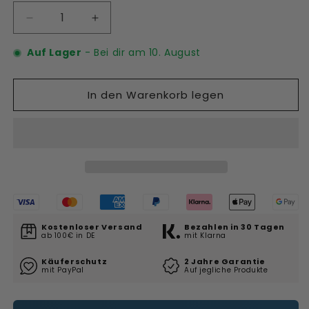
Verringere
Erhöhe
die
die
Auf Lager
Menge
- Bei dir am
Menge
10. August
für
für
Alltech
Alltech
In den Warenkorb legen
Coppens
Coppens
Profi
Profi
Koifutter
Koifutter
Grower
Grower
15
15
kg
kg
–
–
Wachstumsfutter
Wachstumsfutter
für
für
Koi
Koi
Kostenloser Versand
Bezahlen in 30 Tagen
ab 100€ in DE
mit Klarna
Käuferschutz
2 Jahre Garantie
mit PayPal
Auf jegliche Produkte