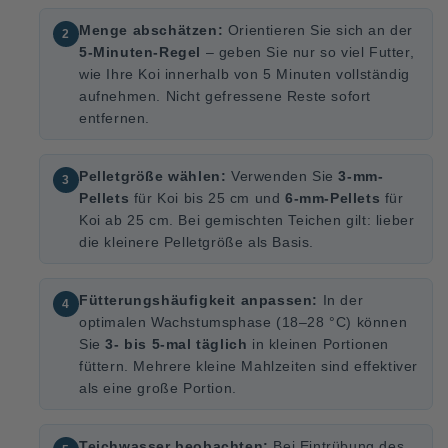
Menge abschätzen:
Orientieren Sie sich an der
5-Minuten-Regel
– geben Sie nur so viel Futter,
wie Ihre Koi innerhalb von 5 Minuten vollständig
aufnehmen. Nicht gefressene Reste sofort
entfernen.
Pelletgröße wählen:
Verwenden Sie
3-mm-
Pellets
für Koi bis 25 cm und
6-mm-Pellets
für
Koi ab 25 cm. Bei gemischten Teichen gilt: lieber
die kleinere Pelletgröße als Basis.
Fütterungshäufigkeit anpassen:
In der
optimalen Wachstumsphase (18–28 °C) können
Sie
3- bis 5-mal täglich
in kleinen Portionen
füttern. Mehrere kleine Mahlzeiten sind effektiver
als eine große Portion.
Teichwasser beobachten:
Bei Eintrübung des