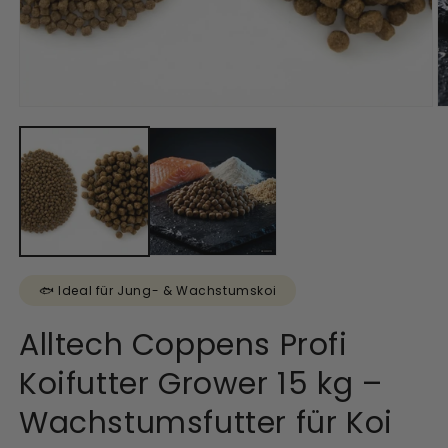
Filterstarterbakterien, Nitrit & Nitrat
Fadenalgen Stop
senken
Medien
M
1
2
GH Plus
in
in
Modal
M
öffnen
ö
KH Plus
🐟 Ideal für Jung- & Wachstumskoi
Tripond Peroxyd
Alltech Coppens Profi
Koifutter Grower 15 kg –
Turbo Phosphatbinder
Wachstumsfutter für Koi