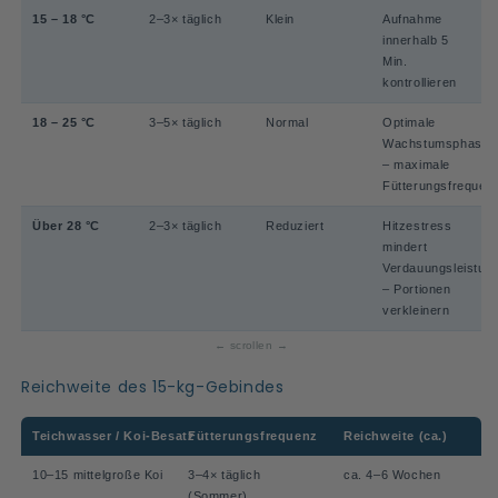
15 – 18 °C
2–3× täglich
Klein
Aufnahme
innerhalb 5
Min.
kontrollieren
18 – 25 °C
3–5× täglich
Normal
Optimale
Wachstumsphase
– maximale
Fütterungsfrequen
Über 28 °C
2–3× täglich
Reduziert
Hitzestress
mindert
Verdauungsleistun
– Portionen
verkleinern
Reichweite des 15-kg-Gebindes
Teichwasser / Koi-Besatz
Fütterungsfrequenz
Reichweite (ca.)
10–15 mittelgroße Koi
3–4× täglich
ca. 4–6 Wochen
(Sommer)