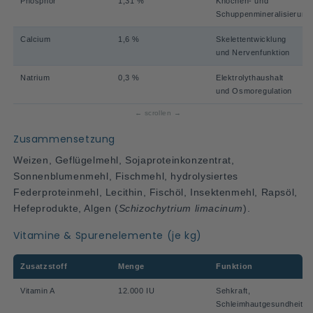
Phosphor
1,31 %
Knochen- und
Schuppenmineralisierung
Calcium
1,6 %
Skelettentwicklung
und Nervenfunktion
Natrium
0,3 %
Elektrolythaushalt
und Osmoregulation
Zusammensetzung
Weizen, Geflügelmehl, Sojaproteinkonzentrat,
Sonnenblumenmehl, Fischmehl, hydrolysiertes
Federproteinmehl, Lecithin, Fischöl, Insektenmehl, Rapsöl,
Hefeprodukte, Algen (
Schizochytrium limacinum
).
Vitamine & Spurenelemente (je kg)
Zusatzstoff
Menge
Funktion
Vitamin A
12.000 IU
Sehkraft,
Schleimhautgesundheit,