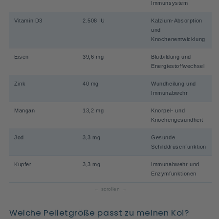
Immunsystem
Vitamin D3
2.508 IU
Kalzium-Absorption
und
Knochenentwicklung
Eisen
39,6 mg
Blutbildung und
Energiestoffwechsel
Zink
40 mg
Wundheilung und
Immunabwehr
Mangan
13,2 mg
Knorpel- und
Knochengesundheit
Jod
3,3 mg
Gesunde
Schilddrüsenfunktion
Kupfer
3,3 mg
Immunabwehr und
Enzymfunktionen
Welche Pelletgröße passt zu meinen Koi?