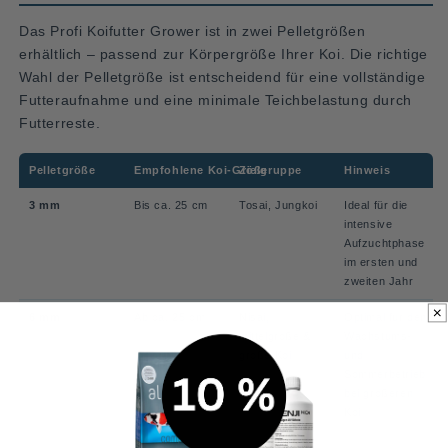
Das Profi Koifutter Grower ist in zwei Pelletgrößen
erhältlich – passend zur Körpergröße Ihrer Koi. Die richtige
Wahl der Pelletgröße ist entscheidend für eine vollständige
Futteraufnahme und eine minimale Teichbelastung durch
Futterreste.
Pelletgröße
Empfohlene Koi-Größe
Zielgruppe
Hinweis
3 mm
Bis ca. 25 cm
Tosai, Jungkoi
Ideal für die
intensive
Aufzuchtphase
im ersten und
zweiten Jahr
6 mm
Ab ca. 25 cm
Nisai,
Optimal für den
mittelgroße &
Wachstums-
große Koi
und
Sommerbetrieb
bei größeren
Koi