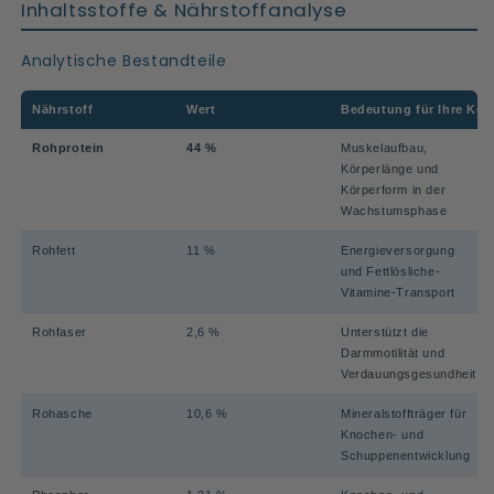
Inhaltsstoffe & Nährstoffanalyse
Analytische Bestandteile
Nährstoff
Wert
Bedeutung für Ihre Koi
Rohprotein
44 %
Muskelaufbau,
Körperlänge und
Körperform in der
Wachstumsphase
Rohfett
11 %
Energieversorgung
und Fettlösliche-
Vitamine-Transport
Rohfaser
2,6 %
Unterstützt die
Darmmotilität und
Verdauungsgesundheit
Rohasche
10,6 %
Mineralstoffträger für
Knochen- und
Schuppenentwicklung