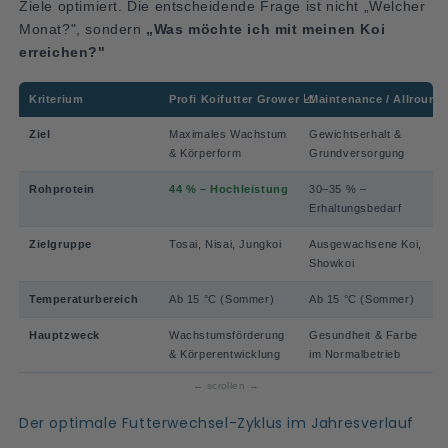
Ziele optimiert. Die entscheidende Frage ist nicht „Welcher
Monat?", sondern
„Was möchte ich mit meinen Koi
erreichen?"
Kriterium
Profi Koifutter Grower 📈
Maintenance / Allround 
Ziel
Maximales Wachstum
Gewichtserhalt &
& Körperform
Grundversorgung
Rohprotein
44 % – Hochleistung
30–35 % –
Erhaltungsbedarf
Zielgruppe
Tosai, Nisai, Jungkoi
Ausgewachsene Koi,
Showkoi
Temperaturbereich
Ab 15 °C (Sommer)
Ab 15 °C (Sommer)
Hauptzweck
Wachstumsförderung
Gesundheit & Farbe
& Körperentwicklung
im Normalbetrieb
Der optimale Futterwechsel-Zyklus im Jahresverlauf