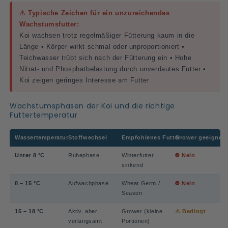
⚠ Typische Zeichen für ein unzureichendes
Wachstumsfutter:
Koi wachsen trotz regelmäßiger Fütterung kaum in die
Länge • Körper wirkt schmal oder unproportioniert •
Teichwasser trübt sich nach der Fütterung ein • Hohe
Nitrat- und Phosphatbelastung durch unverdautes Futter •
Koi zeigen geringes Interesse am Futter
Wachstumsphasen der Koi und die richtige
Futtertemperatur
Wassertemperatur
Stoffwechsel
Empfohlenes Futter
Grower geeignet
Unter 8 °C
Ruhephase
Winterfutter
⛔ Nein
sinkend
8 – 15 °C
Aufwachphase
Wheat Germ /
⛔ Nein
Season
15 – 18 °C
Aktiv, aber
Grower (kleine
⚠ Bedingt
verlangsamt
Portionen)