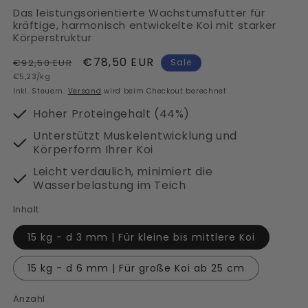
Das leistungsorientierte Wachstumsfutter für
kräftige, harmonisch entwickelte Koi mit starker
Körperstruktur
Normaler
Verkaufspreis
€78,50 EUR
€92,50 EUR
Sale
Grundpreis
Preis
€5,23/kg
Inkl. Steuern.
Versand
wird beim Checkout berechnet
Hoher Proteingehalt (44%)
Unterstützt Muskelentwicklung und
Körperform Ihrer Koi
Leicht verdaulich, minimiert die
Wasserbelastung im Teich
Inhalt
15 kg - d 3 mm | Für kleine bis mittlere Koi
15 kg - d 6 mm | Für große Koi ab 25 cm
Anzahl
Anzahl