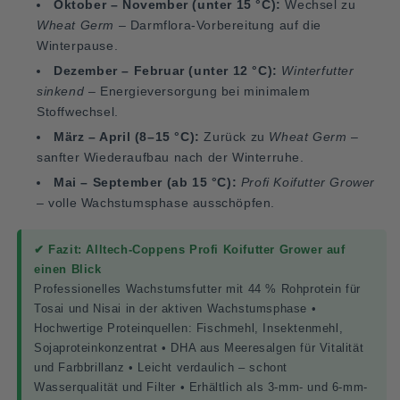
Oktober – November (unter 15 °C):
Wechsel zu
Wheat Germ
– Darmflora-Vorbereitung auf die
Winterpause.
Dezember – Februar (unter 12 °C):
Winterfutter
sinkend
– Energieversorgung bei minimalem
Stoffwechsel.
März – April (8–15 °C):
Zurück zu
Wheat Germ
–
sanfter Wiederaufbau nach der Winterruhe.
Mai – September (ab 15 °C):
Profi Koifutter Grower
– volle Wachstumsphase ausschöpfen.
✔ Fazit: Alltech-Coppens Profi Koifutter Grower auf
einen Blick
Professionelles Wachstumsfutter mit 44 % Rohprotein für
Tosai und Nisai in der aktiven Wachstumsphase •
Hochwertige Proteinquellen: Fischmehl, Insektenmehl,
Sojaproteinkonzentrat • DHA aus Meeresalgen für Vitalität
und Farbbrillanz • Leicht verdaulich – schont
Wasserqualität und Filter • Erhältlich als 3-mm- und 6-mm-